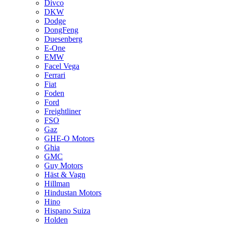
Divco
DKW
Dodge
DongFeng
Duesenberg
E-One
EMW
Facel Vega
Ferrari
Fiat
Foden
Ford
Freightliner
FSO
Gaz
GHE-O Motors
Ghia
GMC
Guy Motors
Häst & Vagn
Hillman
Hindustan Motors
Hino
Hispano Suiza
Holden