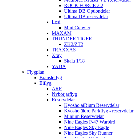
ROCK FORCE 2.2
Ultima DB Optiondelar
Ultima DB reservdelar
Losi
Mini Crawler
MAXAM
THUNDER TIGER
ZK2/ZT2
TRAXXAS
Xray
Skala 1/18
YADA
Flygplan
Bränsleflyg
Elflyg
ARF
Nybörjarflyg
Reservdelar
Kyosho aiRium Reservdelar
Kyosho äldre Parkflyg - reservdelar
Minium Reservdelar
Nine Eagles P-47 Warbird
Nine Eagles Sky Eagle
Nine Eagles Sky Runner