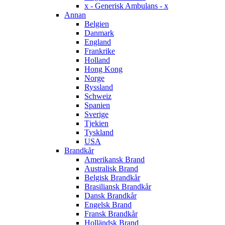
x - Generisk Ambulans - x
Annan
Belgien
Danmark
England
Frankrike
Holland
Hong Kong
Norge
Ryssland
Schweiz
Spanien
Sverige
Tjekien
Tyskland
USA
Brandkår
Amerikansk Brand
Australisk Brand
Belgisk Brandkår
Brasiliansk Brandkår
Dansk Brandkår
Engelsk Brand
Fransk Brandkår
Holländsk Brand