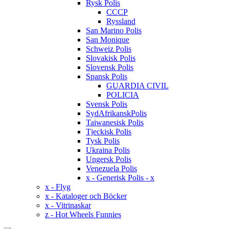
Rysk Polis
CCCP
Ryssland
San Marino Polis
San Monique
Schweiz Polis
Slovakisk Polis
Slovensk Polis
Spansk Polis
GUARDIA CIVIL
POLICIA
Svensk Polis
SydAfrikanskPolis
Taiwanesisk Polis
Tjeckisk Polis
Tysk Polis
Ukraina Polis
Ungersk Polis
Venezuela Polis
x - Generisk Polis - x
x - Flyg
x - Kataloger och Böcker
x - Vitrinaskar
z - Hot Wheels Funnies