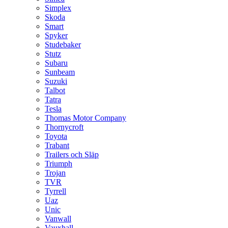
Simplex
Skoda
Smart
Spyker
Studebaker
Stutz
Subaru
Sunbeam
Suzuki
Talbot
Tatra
Tesla
Thomas Motor Company
Thornycroft
Toyota
Trabant
Trailers och Släp
Triumph
Trojan
TVR
Tyrrell
Uaz
Unic
Vanwall
Vauxhall