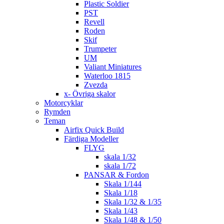
Plastic Soldier
PST
Revell
Roden
Skif
Trumpeter
UM
Valiant Miniatures
Waterloo 1815
Zvezda
x- Övriga skalor
Motorcyklar
Rymden
Teman
Airfix Quick Build
Färdiga Modeller
FLYG
skala 1/32
skala 1/72
PANSAR & Fordon
Skala 1/144
Skala 1/18
Skala 1/32 & 1/35
Skala 1/43
Skala 1/48 & 1/50