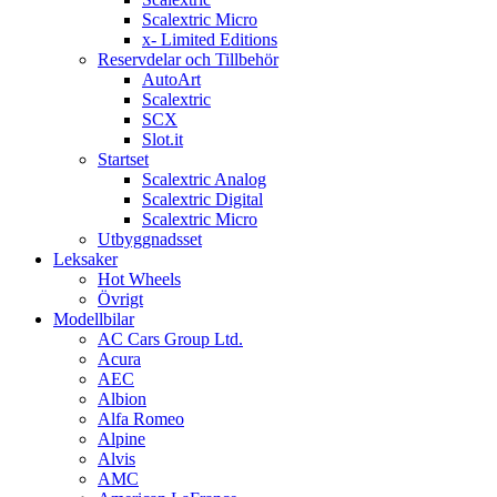
Scalextric Micro
x- Limited Editions
Reservdelar och Tillbehör
AutoArt
Scalextric
SCX
Slot.it
Startset
Scalextric Analog
Scalextric Digital
Scalextric Micro
Utbyggnadsset
Leksaker
Hot Wheels
Övrigt
Modellbilar
AC Cars Group Ltd.
Acura
AEC
Albion
Alfa Romeo
Alpine
Alvis
AMC