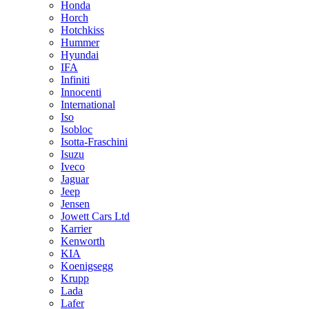
Honda
Horch
Hotchkiss
Hummer
Hyundai
IFA
Infiniti
Innocenti
International
Iso
Isobloc
Isotta-Fraschini
Isuzu
Iveco
Jaguar
Jeep
Jensen
Jowett Cars Ltd
Karrier
Kenworth
KIA
Koenigsegg
Krupp
Lada
Lafer