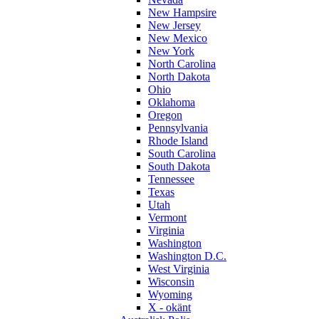
New Hampsire
New Jersey
New Mexico
New York
North Carolina
North Dakota
Ohio
Oklahoma
Oregon
Pennsylvania
Rhode Island
South Carolina
South Dakota
Tennessee
Texas
Utah
Vermont
Virginia
Washington
Washington D.C.
West Virginia
Wisconsin
Wyoming
X - okänt