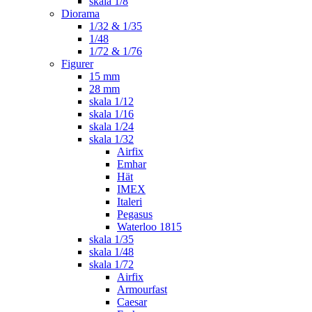
skala 1/8
Diorama
1/32 & 1/35
1/48
1/72 & 1/76
Figurer
15 mm
28 mm
skala 1/12
skala 1/16
skala 1/24
skala 1/32
Airfix
Emhar
Hät
IMEX
Italeri
Pegasus
Waterloo 1815
skala 1/35
skala 1/48
skala 1/72
Airfix
Armourfast
Caesar