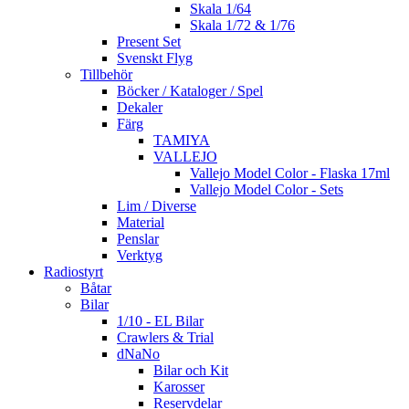
Skala 1/64
Skala 1/72 & 1/76
Present Set
Svenskt Flyg
Tillbehör
Böcker / Kataloger / Spel
Dekaler
Färg
TAMIYA
VALLEJO
Vallejo Model Color - Flaska 17ml
Vallejo Model Color - Sets
Lim / Diverse
Material
Penslar
Verktyg
Radiostyrt
Båtar
Bilar
1/10 - EL Bilar
Crawlers & Trial
dNaNo
Bilar och Kit
Karosser
Reservdelar