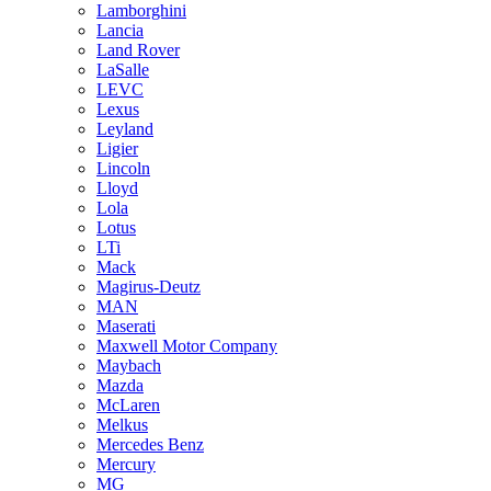
Lamborghini
Lancia
Land Rover
LaSalle
LEVC
Lexus
Leyland
Ligier
Lincoln
Lloyd
Lola
Lotus
LTi
Mack
Magirus-Deutz
MAN
Maserati
Maxwell Motor Company
Maybach
Mazda
McLaren
Melkus
Mercedes Benz
Mercury
MG