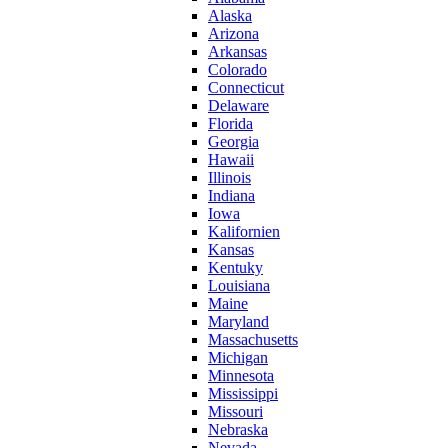
Alaska
Arizona
Arkansas
Colorado
Connecticut
Delaware
Florida
Georgia
Hawaii
Illinois
Indiana
Iowa
Kalifornien
Kansas
Kentuky
Louisiana
Maine
Maryland
Massachusetts
Michigan
Minnesota
Mississippi
Missouri
Nebraska
Nevada