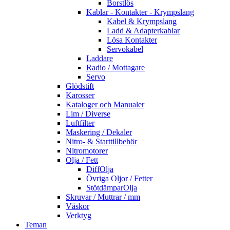
Borstlös
Kablar - Kontakter - Krympslang
Kabel & Krympslang
Ladd & Adapterkablar
Lösa Kontakter
Servokabel
Laddare
Radio / Mottagare
Servo
Glödstift
Karosser
Kataloger och Manualer
Lim / Diverse
Luftfilter
Maskering / Dekaler
Nitro- & Starttillbehör
Nitromotorer
Olja / Fett
DiffOlja
Övriga Oljor / Fetter
StötdämparOlja
Skruvar / Muttrar / mm
Väskor
Verktyg
Teman