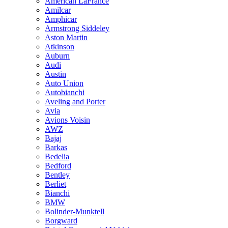
American LaFrance
Amilcar
Amphicar
Armstrong Siddeley
Aston Martin
Atkinson
Auburn
Audi
Austin
Auto Union
Autobianchi
Aveling and Porter
Avia
Avions Voisin
AWZ
Bajaj
Barkas
Bedelia
Bedford
Bentley
Berliet
Bianchi
BMW
Bolinder-Munktell
Borgward