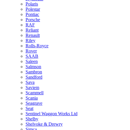
Polaris
Polestar
Pontiac
Porsche
RAF
Reliant
Renault
Riley
Rolls-Royce
Rover
SAAB
Saleen
Salmson
Sambron
Sandford
Sava
Saviem
Scammell
Scania
Seagrave
Seat
Sentinel Waggon Works Ltd
Shelby
Shelvoke & Drewry
Simca