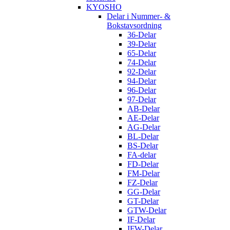
KYOSHO
Delar i Nummer- &
Bokstavsordning
36-Delar
39-Delar
65-Delar
74-Delar
92-Delar
94-Delar
96-Delar
97-Delar
AB-Delar
AE-Delar
AG-Delar
BL-Delar
BS-Delar
FA-delar
FD-Delar
FM-Delar
FZ-Delar
GG-Delar
GT-Delar
GTW-Delar
IF-Delar
IFW-Delar