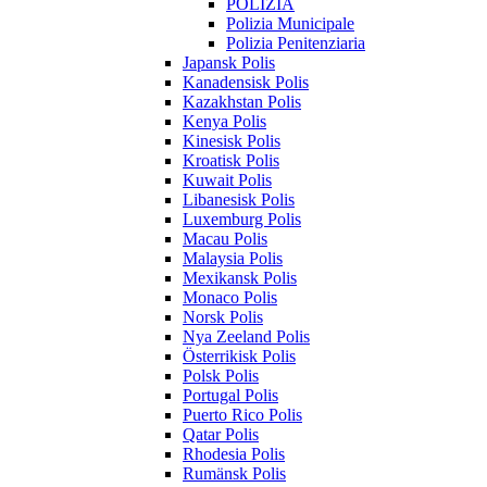
POLIZIA
Polizia Municipale
Polizia Penitenziaria
Japansk Polis
Kanadensisk Polis
Kazakhstan Polis
Kenya Polis
Kinesisk Polis
Kroatisk Polis
Kuwait Polis
Libanesisk Polis
Luxemburg Polis
Macau Polis
Malaysia Polis
Mexikansk Polis
Monaco Polis
Norsk Polis
Nya Zeeland Polis
Österrikisk Polis
Polsk Polis
Portugal Polis
Puerto Rico Polis
Qatar Polis
Rhodesia Polis
Rumänsk Polis