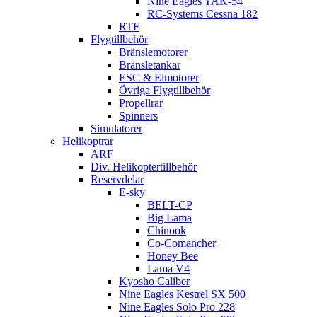
Nine Eagles YAK-54
RC-Systems Cessna 182
RTF
Flygtillbehör
Bränslemotorer
Bränsletankar
ESC & Elmotorer
Övriga Flygtillbehör
Propellrar
Spinners
Simulatorer
Helikoptrar
ARF
Div. Helikoptertillbehör
Reservdelar
E-sky
BELT-CP
Big Lama
Chinook
Co-Comancher
Honey Bee
Lama V4
Kyosho Caliber
Nine Eagles Kestrel SX 500
Nine Eagles Solo Pro 228