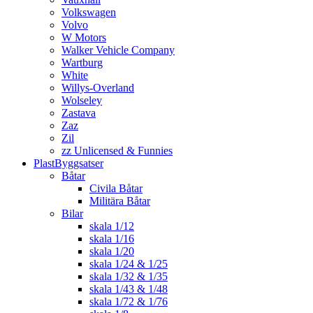
Volkswagen
Volvo
W Motors
Walker Vehicle Company
Wartburg
White
Willys-Overland
Wolseley
Zastava
Zaz
Zil
zz Unlicensed & Funnies
PlastByggsatser
Båtar
Civila Båtar
Militära Båtar
Bilar
skala 1/12
skala 1/16
skala 1/20
skala 1/24 & 1/25
skala 1/32 & 1/35
skala 1/43 & 1/48
skala 1/72 & 1/76