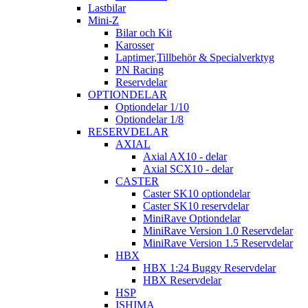
Lastbilar
Mini-Z
Bilar och Kit
Karosser
Laptimer,Tillbehör & Specialverktyg
PN Racing
Reservdelar
OPTIONDELAR
Optiondelar 1/10
Optiondelar 1/8
RESERVDELAR
AXIAL
Axial AX10 - delar
Axial SCX10 - delar
CASTER
Caster SK10 optiondelar
Caster SK10 reservdelar
MiniRave Optiondelar
MiniRave Version 1.0 Reservdelar
MiniRave Version 1.5 Reservdelar
HBX
HBX 1:24 Buggy Reservdelar
HBX Reservdelar
HSP
ISHIMA