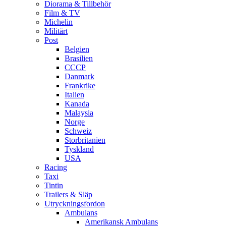
Diorama & Tillbehör
Film & TV
Michelin
Militärt
Post
Belgien
Brasilien
CCCP
Danmark
Frankrike
Italien
Kanada
Malaysia
Norge
Schweiz
Storbritanien
Tyskland
USA
Racing
Taxi
Tintin
Trailers & Släp
Utryckningsfordon
Ambulans
Amerikansk Ambulans