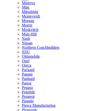
Minerva
Mini
Mitsubishi
Monteverdi
Morgan
Morris
Moskvitch
Muir-Hill
Nash
Nissan
Northern Coachbuilders
NSU
Oldsmobile
Opel
Oreca
Packard
Pagani
Panhard
Panoz
Pegaso
Peterbilt
Peugeot
Piaggio
Pierce Manufacturing
Plymouth