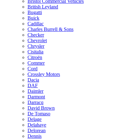
Bristol Commercial Vehicles
British Leyland
Bugatti
Buick
Cadillac
Charles Burrell & Sons
Checker
Chevrolet
Chrysler
Cisitalia
Citroën
Commer
Cord
Crossley Motors
Dacia
DAF
Daimler
Darmont
Darracq
David Brown
De Tomaso
Delage
Delahaye
Delorean
Dennis