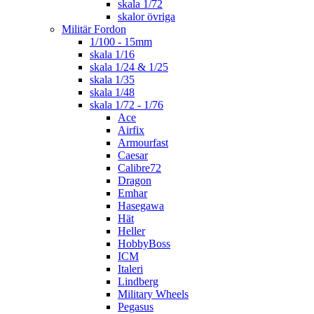
skala 1/72
skalor övriga
Militär Fordon
1/100 - 15mm
skala 1/16
skala 1/24 & 1/25
skala 1/35
skala 1/48
skala 1/72 - 1/76
Ace
Airfix
Armourfast
Caesar
Calibre72
Dragon
Emhar
Hasegawa
Hät
Heller
HobbyBoss
ICM
Italeri
Lindberg
Military Wheels
Pegasus