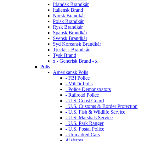
Irländsk Brandkår
Italiensk Brand
Norsk Brandkår
Polsk Brandkår
Rysk Brandkår
Spansk Brandkår
Svensk Brandkår
Syd Koreansk Brandkår
Tjeckisk Brandkår
Tysk Brand
x - Generisk Brand - x
Polis
Amerikansk Polis
- FBI Police
- Militär Polis
- Police Demonstrators
- Railroad Police
- U.S. Coast Guard
- U.S. Customs & Border Protection
- U.S. Fish & Wildlife Service
- U.S. Marshals Service
- U.S. Park Ranger
- U.S. Postal Police
- Unmarked Cars
Alabama