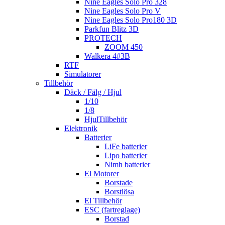
Nine Eagles Solo Pro 328
Nine Eagles Solo Pro V
Nine Eagles Solo Pro180 3D
Parkfun Blitz 3D
PROTECH
ZOOM 450
Walkera 4#3B
RTF
Simulatorer
Tillbehör
Däck / Fälg / Hjul
1/10
1/8
HjulTillbehör
Elektronik
Batterier
LiFe batterier
Lipo batterier
Nimh batterier
El Motorer
Borstade
Borstlösa
El Tillbehör
ESC (fartreglage)
Borstad