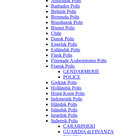
Australisk Polis
Barbados Polis
Belgisk Polis
Bermuda Polis
Brasiliansk Polis
Brunei Polis
Chile
Dansk Polis
Engelsk Polis
Estländsk Polis
Finsk Polis
Förenade Arabemiraten Polis
Fransk Polis
GENDARMERIE
POLICE
Grekisk Polis
Holländsk Polis
Hong Kong Polis
Indonesisk Polis
Irländsk Polis
Isländsk Polis
Israelisk Polis
Italiensk Polis
CARABINIERI
GUARDIA di FINANZA