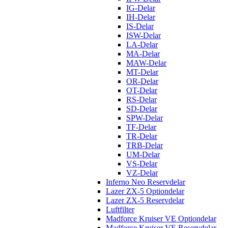
IG-Delar
IH-Delar
IS-Delar
ISW-Delar
LA-Delar
MA-Delar
MAW-Delar
MT-Delar
OR-Delar
OT-Delar
RS-Delar
SD-Delar
SPW-Delar
TF-Delar
TR-Delar
TRB-Delar
UM-Delar
VS-Delar
VZ-Delar
Inferno Neo Reservdelar
Lazer ZX-5 Optiondelar
Lazer ZX-5 Reservdelar
Luftfilter
Madforce Kruiser VE Optiondelar
Madforce Kruiser VE Reservdelar