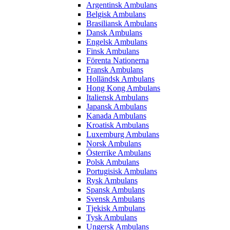
Argentinsk Ambulans
Belgisk Ambulans
Brasiliansk Ambulans
Dansk Ambulans
Engelsk Ambulans
Finsk Ambulans
Förenta Nationerna
Fransk Ambulans
Holländsk Ambulans
Hong Kong Ambulans
Italiensk Ambulans
Japansk Ambulans
Kanada Ambulans
Kroatisk Ambulans
Luxemburg Ambulans
Norsk Ambulans
Österrike Ambulans
Polsk Ambulans
Portugisisk Ambulans
Rysk Ambulans
Spansk Ambulans
Svensk Ambulans
Tjekisk Ambulans
Tysk Ambulans
Ungersk Ambulans