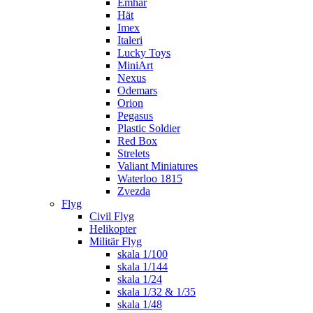
Emhar
Hät
Imex
Italeri
Lucky Toys
MiniArt
Nexus
Odemars
Orion
Pegasus
Plastic Soldier
Red Box
Strelets
Valiant Miniatures
Waterloo 1815
Zvezda
Flyg
Civil Flyg
Helikopter
Militär Flyg
skala 1/100
skala 1/144
skala 1/24
skala 1/32 & 1/35
skala 1/48