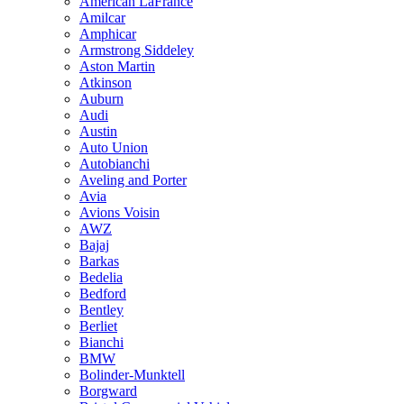
American LaFrance
Amilcar
Amphicar
Armstrong Siddeley
Aston Martin
Atkinson
Auburn
Audi
Austin
Auto Union
Autobianchi
Aveling and Porter
Avia
Avions Voisin
AWZ
Bajaj
Barkas
Bedelia
Bedford
Bentley
Berliet
Bianchi
BMW
Bolinder-Munktell
Borgward