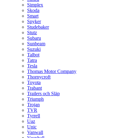
Simplex
Skoda
Smart
Spyker
Studebaker
Stutz
Subaru
Sunbeam
Suzuki
Talbot
Tatra
Tesla
Thomas Motor Company
Thornycroft
Toyota
Trabant
Trailers och Släp
Triumph
Trojan
TVR
Tyrrell
Uaz
Unic
Vanwall
Vauxhall