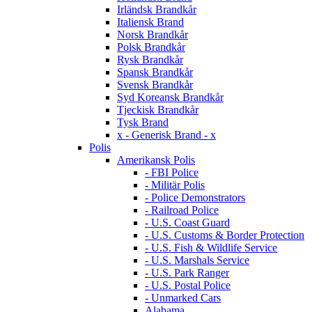
Irländsk Brandkår
Italiensk Brand
Norsk Brandkår
Polsk Brandkår
Rysk Brandkår
Spansk Brandkår
Svensk Brandkår
Syd Koreansk Brandkår
Tjeckisk Brandkår
Tysk Brand
x - Generisk Brand - x
Polis
Amerikansk Polis
- FBI Police
- Militär Polis
- Police Demonstrators
- Railroad Police
- U.S. Coast Guard
- U.S. Customs & Border Protection
- U.S. Fish & Wildlife Service
- U.S. Marshals Service
- U.S. Park Ranger
- U.S. Postal Police
- Unmarked Cars
Alabama