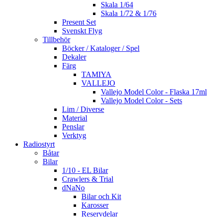
Skala 1/64
Skala 1/72 & 1/76
Present Set
Svenskt Flyg
Tillbehör
Böcker / Kataloger / Spel
Dekaler
Färg
TAMIYA
VALLEJO
Vallejo Model Color - Flaska 17ml
Vallejo Model Color - Sets
Lim / Diverse
Material
Penslar
Verktyg
Radiostyrt
Båtar
Bilar
1/10 - EL Bilar
Crawlers & Trial
dNaNo
Bilar och Kit
Karosser
Reservdelar