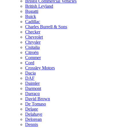
Bristol Commercial Vehicles
British Leyland
Bugatti
Buick
Cadillac
Charles Burrell & Sons
Checker
Chevrolet
Chrysler
Cisitalia
Citroën
Commer
Cord
Crossley Motors
Dacia
DAF
Daimler
Darmont
Darracq
David Brown
De Tomaso
Delage
Delahaye
Delorean
Dennis