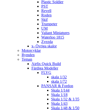
Plastic Soldier
PST
Revell
Roden
Skif
Trumpeter
UM
Valiant Miniatures
Waterloo 1815
Zvezda
x- Övriga skalor
Motorcyklar
Rymden
Teman
Airfix Quick Build
Färdiga Modeller
FLYG
skala 1/32
skala 1/72
PANSAR & Fordon
Skala 1/144
Skala 1/18
Skala 1/32 & 1/35
Skala 1/43
Skala 1/48 & 1/50