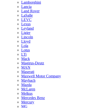
Lamborghini
Lancia
Land Rover
LaSalle
LEVC
Lexus
Leyland
Ligier
Lincoln
Lloyd
Lola
Lotus
LTi
Mack
Magirus-Deutz
MAN
Maserati
Maxwell Motor Company
Maybach
Mazda
McLaren
Melkus
Mercedes Benz
Mercury
MG