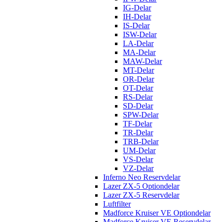
IG-Delar
IH-Delar
IS-Delar
ISW-Delar
LA-Delar
MA-Delar
MAW-Delar
MT-Delar
OR-Delar
OT-Delar
RS-Delar
SD-Delar
SPW-Delar
TF-Delar
TR-Delar
TRB-Delar
UM-Delar
VS-Delar
VZ-Delar
Inferno Neo Reservdelar
Lazer ZX-5 Optiondelar
Lazer ZX-5 Reservdelar
Luftfilter
Madforce Kruiser VE Optiondelar
Madforce Kruiser VE Reservdelar