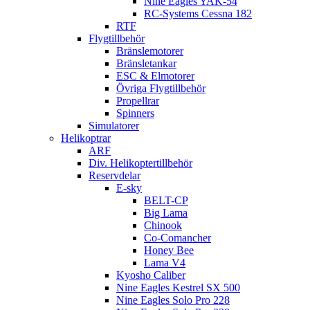
Nine Eagles YAK-54
RC-Systems Cessna 182
RTF
Flygtillbehör
Bränslemotorer
Bränsletankar
ESC & Elmotorer
Övriga Flygtillbehör
Propellrar
Spinners
Simulatorer
Helikoptrar
ARF
Div. Helikoptertillbehör
Reservdelar
E-sky
BELT-CP
Big Lama
Chinook
Co-Comancher
Honey Bee
Lama V4
Kyosho Caliber
Nine Eagles Kestrel SX 500
Nine Eagles Solo Pro 228