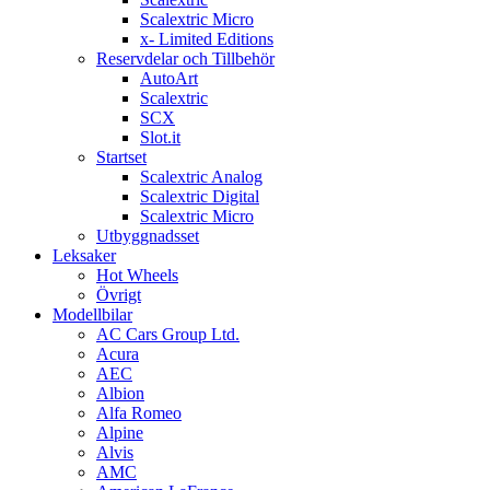
Scalextric Micro
x- Limited Editions
Reservdelar och Tillbehör
AutoArt
Scalextric
SCX
Slot.it
Startset
Scalextric Analog
Scalextric Digital
Scalextric Micro
Utbyggnadsset
Leksaker
Hot Wheels
Övrigt
Modellbilar
AC Cars Group Ltd.
Acura
AEC
Albion
Alfa Romeo
Alpine
Alvis
AMC