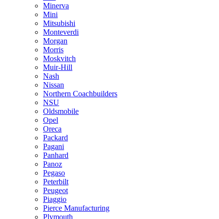
Minerva
Mini
Mitsubishi
Monteverdi
Morgan
Morris
Moskvitch
Muir-Hill
Nash
Nissan
Northern Coachbuilders
NSU
Oldsmobile
Opel
Oreca
Packard
Pagani
Panhard
Panoz
Pegaso
Peterbilt
Peugeot
Piaggio
Pierce Manufacturing
Plymouth