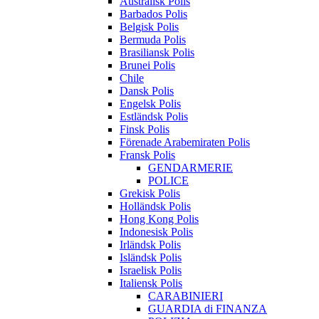
Australisk Polis
Barbados Polis
Belgisk Polis
Bermuda Polis
Brasiliansk Polis
Brunei Polis
Chile
Dansk Polis
Engelsk Polis
Estländsk Polis
Finsk Polis
Förenade Arabemiraten Polis
Fransk Polis
GENDARMERIE
POLICE
Grekisk Polis
Holländsk Polis
Hong Kong Polis
Indonesisk Polis
Irländsk Polis
Isländsk Polis
Israelisk Polis
Italiensk Polis
CARABINIERI
GUARDIA di FINANZA