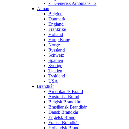
x - Generisk Ambulans - x
Annan
Belgien
Danmark
England
Frankrike
Holland
Hong Kong
Norge
Ryssland
Schweiz
Spanien
Sverige
Tjekien
Tyskland
USA
Brandkår
Amerikansk Brand
Australisk Brand
Belgisk Brandkår
Brasiliansk Brandkår
Dansk Brandkår
Engelsk Brand
Fransk Brandkår
Holländsk Brand