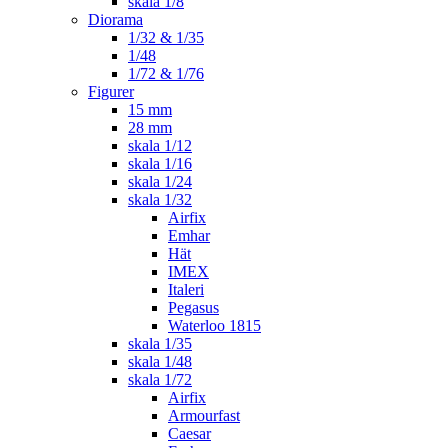
skala 1/8
Diorama
1/32 & 1/35
1/48
1/72 & 1/76
Figurer
15 mm
28 mm
skala 1/12
skala 1/16
skala 1/24
skala 1/32
Airfix
Emhar
Hät
IMEX
Italeri
Pegasus
Waterloo 1815
skala 1/35
skala 1/48
skala 1/72
Airfix
Armourfast
Caesar