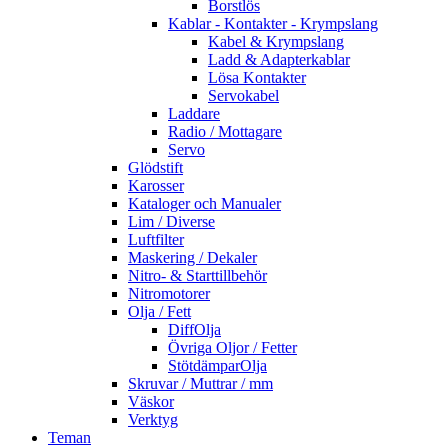
Borstlös
Kablar - Kontakter - Krympslang
Kabel & Krympslang
Ladd & Adapterkablar
Lösa Kontakter
Servokabel
Laddare
Radio / Mottagare
Servo
Glödstift
Karosser
Kataloger och Manualer
Lim / Diverse
Luftfilter
Maskering / Dekaler
Nitro- & Starttillbehör
Nitromotorer
Olja / Fett
DiffOlja
Övriga Oljor / Fetter
StötdämparOlja
Skruvar / Muttrar / mm
Väskor
Verktyg
Teman