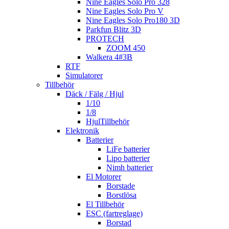
Nine Eagles Solo Pro 328
Nine Eagles Solo Pro V
Nine Eagles Solo Pro180 3D
Parkfun Blitz 3D
PROTECH
ZOOM 450
Walkera 4#3B
RTF
Simulatorer
Tillbehör
Däck / Fälg / Hjul
1/10
1/8
HjulTillbehör
Elektronik
Batterier
LiFe batterier
Lipo batterier
Nimh batterier
El Motorer
Borstade
Borstlösa
El Tillbehör
ESC (fartreglage)
Borstad