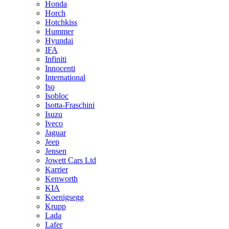
Honda
Horch
Hotchkiss
Hummer
Hyundai
IFA
Infiniti
Innocenti
International
Iso
Isobloc
Isotta-Fraschini
Isuzu
Iveco
Jaguar
Jeep
Jensen
Jowett Cars Ltd
Karrier
Kenworth
KIA
Koenigsegg
Krupp
Lada
Lafer