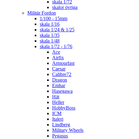
skala 1/72
skalor övriga
Militär Fordon
1/100 - 15mm
skala 1/16
skala 1/24 & 1/25
skala 1/35
skala 1/48
skala 1/72 - 1/76
Ace
Airfix
Armourfast
Caesar
Calibre72
Dragon
Emhar
Hasegawa
Hät
Heller
HobbyBoss
ICM
Italeri
Lindberg
Military Wheels
Pegasus