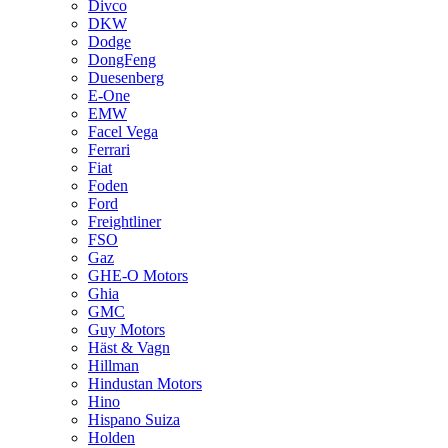
Divco
DKW
Dodge
DongFeng
Duesenberg
E-One
EMW
Facel Vega
Ferrari
Fiat
Foden
Ford
Freightliner
FSO
Gaz
GHE-O Motors
Ghia
GMC
Guy Motors
Häst & Vagn
Hillman
Hindustan Motors
Hino
Hispano Suiza
Holden