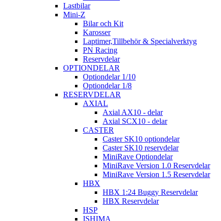
Lastbilar
Mini-Z
Bilar och Kit
Karosser
Laptimer,Tillbehör & Specialverktyg
PN Racing
Reservdelar
OPTIONDELAR
Optiondelar 1/10
Optiondelar 1/8
RESERVDELAR
AXIAL
Axial AX10 - delar
Axial SCX10 - delar
CASTER
Caster SK10 optiondelar
Caster SK10 reservdelar
MiniRave Optiondelar
MiniRave Version 1.0 Reservdelar
MiniRave Version 1.5 Reservdelar
HBX
HBX 1:24 Buggy Reservdelar
HBX Reservdelar
HSP
ISHIMA