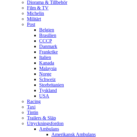
Diorama & Tillbehör
Film & TV
Michelin
Militärt
Post
Belgien
Brasilien
CCCP
Danmark
Frankrike
Italien
Kanada
Malaysia
Norge
Schweiz
Storbritanien
Tyskland
USA
Racing
Taxi
Tintin
Trailers & Släp
Utryckningsfordon
Ambulans
Amerikansk Ambulans