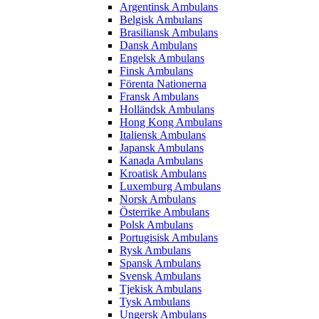
Argentinsk Ambulans
Belgisk Ambulans
Brasiliansk Ambulans
Dansk Ambulans
Engelsk Ambulans
Finsk Ambulans
Förenta Nationerna
Fransk Ambulans
Holländsk Ambulans
Hong Kong Ambulans
Italiensk Ambulans
Japansk Ambulans
Kanada Ambulans
Kroatisk Ambulans
Luxemburg Ambulans
Norsk Ambulans
Österrike Ambulans
Polsk Ambulans
Portugisisk Ambulans
Rysk Ambulans
Spansk Ambulans
Svensk Ambulans
Tjekisk Ambulans
Tysk Ambulans
Ungersk Ambulans