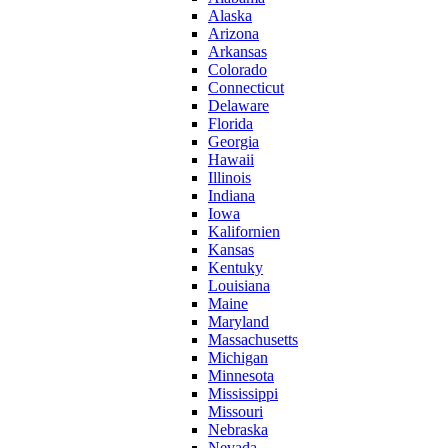
Alaska
Arizona
Arkansas
Colorado
Connecticut
Delaware
Florida
Georgia
Hawaii
Illinois
Indiana
Iowa
Kalifornien
Kansas
Kentuky
Louisiana
Maine
Maryland
Massachusetts
Michigan
Minnesota
Mississippi
Missouri
Nebraska
Nevada