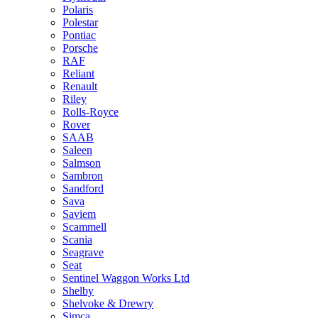
Polaris
Polestar
Pontiac
Porsche
RAF
Reliant
Renault
Riley
Rolls-Royce
Rover
SAAB
Saleen
Salmson
Sambron
Sandford
Sava
Saviem
Scammell
Scania
Seagrave
Seat
Sentinel Waggon Works Ltd
Shelby
Shelvoke & Drewry
Simca