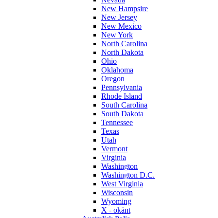
New Hampsire
New Jersey
New Mexico
New York
North Carolina
North Dakota
Ohio
Oklahoma
Oregon
Pennsylvania
Rhode Island
South Carolina
South Dakota
Tennessee
Texas
Utah
Vermont
Virginia
Washington
Washington D.C.
West Virginia
Wisconsin
Wyoming
X - okänt