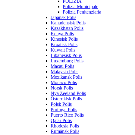
POLIZIA
Polizia Municipale
Polizia Penitenziaria
Japansk Polis
Kanadensisk Polis
Kazakhstan Polis
Kenya Polis
Kinesisk Polis
Kroatisk Polis
Kuwait Polis
Libanesisk Polis
Luxemburg Polis
Macau Polis
Malaysia Polis
Mexikansk Polis
Monaco Polis
Norsk Polis
Nya Zeeland Polis
Österrikisk Polis
Polsk Polis
Portugal Polis
Puerto Rico Polis
Qatar Polis
Rhodesia Polis
Rumänsk Polis