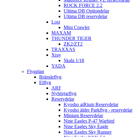
ROCK FORCE 2.2
Ultima DB Optiondelar
Ultima DB reservdelar
Losi
Mini Crawler
MAXAM
THUNDER TIGER
ZK2/ZT2
TRAXXAS
Xray
Skala 1/18
YADA
Flygplan
Bränsleflyg
Elflyg
ARF
Nybörjarflyg
Reservdelar
Kyosho aiRium Reservdelar
Kyosho äldre Parkflyg - reservdelar
Minium Reservdelar
Nine Eagles P-47 Warbird
Nine Eagles Sky Eagle
Nine Eagles Sky Runner