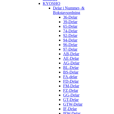
KYOSHO
Delar i Nummer- &
Bokstavsordning
36-Delar
39-Delar
65-Delar
74-Delar
92-Delar
94-Delar
96-Delar
97-Delar
AB-Delar
AE-Delar
AG-Delar
BL-Delar
BS-Delar
FA-delar
FD-Delar
FM-Delar
FZ-Delar
GG-Delar
GT-Delar
GTW-Delar
IF-Delar
IFW-Delar