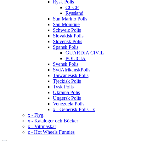
Rysk Polis
CCCP
Ryssland
San Marino Polis
San Monique
Schweiz Polis
Slovakisk Polis
Slovensk Polis
Spansk Polis
GUARDIA CIVIL
POLICIA
Svensk Polis
SydAfrikanskPolis
Taiwanesisk Polis
Tjeckisk Polis
Tysk Polis
Ukraina Polis
Ungersk Polis
Venezuela Polis
x - Generisk Polis - x
x - Flyg
x - Kataloger och Böcker
x - Vitrinaskar
z - Hot Wheels Funnies