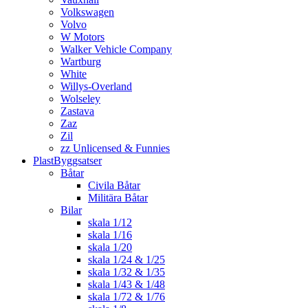
Volkswagen
Volvo
W Motors
Walker Vehicle Company
Wartburg
White
Willys-Overland
Wolseley
Zastava
Zaz
Zil
zz Unlicensed & Funnies
PlastByggsatser
Båtar
Civila Båtar
Militära Båtar
Bilar
skala 1/12
skala 1/16
skala 1/20
skala 1/24 & 1/25
skala 1/32 & 1/35
skala 1/43 & 1/48
skala 1/72 & 1/76