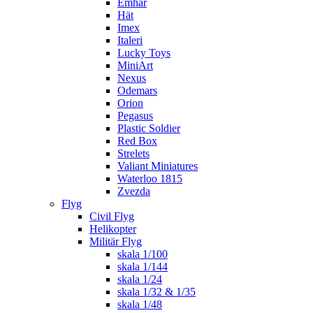
Emhar
Hät
Imex
Italeri
Lucky Toys
MiniArt
Nexus
Odemars
Orion
Pegasus
Plastic Soldier
Red Box
Strelets
Valiant Miniatures
Waterloo 1815
Zvezda
Flyg
Civil Flyg
Helikopter
Militär Flyg
skala 1/100
skala 1/144
skala 1/24
skala 1/32 & 1/35
skala 1/48