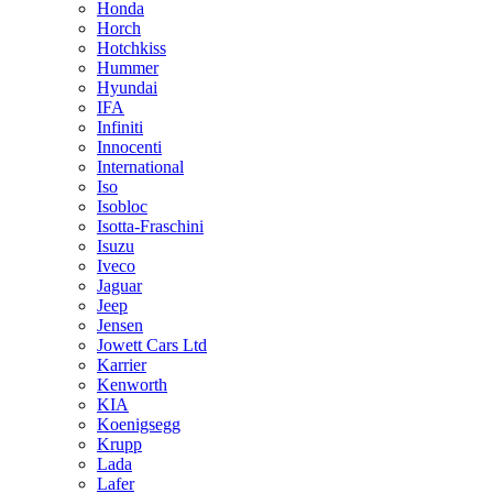
Honda
Horch
Hotchkiss
Hummer
Hyundai
IFA
Infiniti
Innocenti
International
Iso
Isobloc
Isotta-Fraschini
Isuzu
Iveco
Jaguar
Jeep
Jensen
Jowett Cars Ltd
Karrier
Kenworth
KIA
Koenigsegg
Krupp
Lada
Lafer