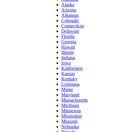
Alaska
Arizona
Arkansas
Colorado
Connecticut
Delaware
Florida
Georgia
Hawaii
Illinois
Indiana
Iowa
Kalifornien
Kansas
Kentuky
Louisiana
Maine
Maryland
Massachusetts
Michigan
Minnesota
Mississippi
Missouri
Nebraska
Nevada