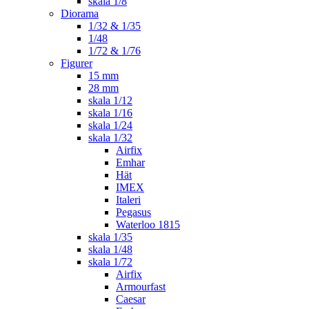
skala 1/8
Diorama
1/32 & 1/35
1/48
1/72 & 1/76
Figurer
15 mm
28 mm
skala 1/12
skala 1/16
skala 1/24
skala 1/32
Airfix
Emhar
Hät
IMEX
Italeri
Pegasus
Waterloo 1815
skala 1/35
skala 1/48
skala 1/72
Airfix
Armourfast
Caesar