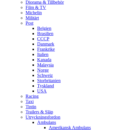
Diorama & Tillbehör
Film & TV
Michelin
Militärt
Post
Belgien
Brasilien
CCCP
Danmark
Frankrike
Italien
Kanada
Malaysia
Norge
Schweiz
Storbritanien
Tyskland
USA
Racing
Taxi
Tintin
Trailers & Släp
Utryckningsfordon
Ambulans
Amerikansk Ambulans