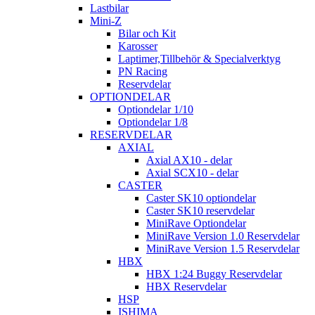
Lastbilar
Mini-Z
Bilar och Kit
Karosser
Laptimer,Tillbehör & Specialverktyg
PN Racing
Reservdelar
OPTIONDELAR
Optiondelar 1/10
Optiondelar 1/8
RESERVDELAR
AXIAL
Axial AX10 - delar
Axial SCX10 - delar
CASTER
Caster SK10 optiondelar
Caster SK10 reservdelar
MiniRave Optiondelar
MiniRave Version 1.0 Reservdelar
MiniRave Version 1.5 Reservdelar
HBX
HBX 1:24 Buggy Reservdelar
HBX Reservdelar
HSP
ISHIMA