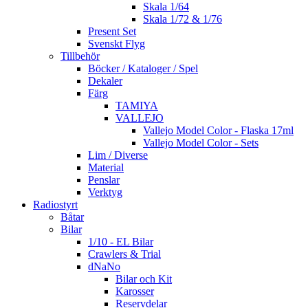
Skala 1/64
Skala 1/72 & 1/76
Present Set
Svenskt Flyg
Tillbehör
Böcker / Kataloger / Spel
Dekaler
Färg
TAMIYA
VALLEJO
Vallejo Model Color - Flaska 17ml
Vallejo Model Color - Sets
Lim / Diverse
Material
Penslar
Verktyg
Radiostyrt
Båtar
Bilar
1/10 - EL Bilar
Crawlers & Trial
dNaNo
Bilar och Kit
Karosser
Reservdelar