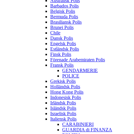
Australisk Polis
Barbados Polis
Belgisk Polis
Bermuda Polis
Brasiliansk Polis
Brunei Polis
Chile
Dansk Polis
Engelsk Polis
Estländsk Polis
Finsk Polis
Förenade Arabemiraten Polis
Fransk Polis
GENDARMERIE
POLICE
Grekisk Polis
Holländsk Polis
Hong Kong Polis
Indonesisk Polis
Irländsk Polis
Isländsk Polis
Israelisk Polis
Italiensk Polis
CARABINIERI
GUARDIA di FINANZA