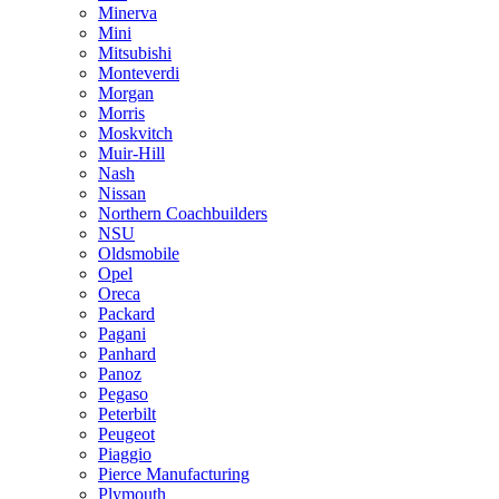
Minerva
Mini
Mitsubishi
Monteverdi
Morgan
Morris
Moskvitch
Muir-Hill
Nash
Nissan
Northern Coachbuilders
NSU
Oldsmobile
Opel
Oreca
Packard
Pagani
Panhard
Panoz
Pegaso
Peterbilt
Peugeot
Piaggio
Pierce Manufacturing
Plymouth