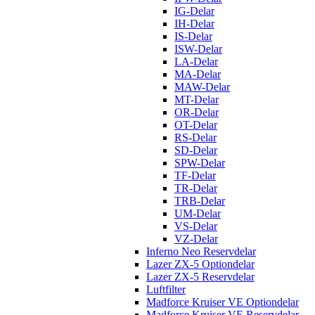
IG-Delar
IH-Delar
IS-Delar
ISW-Delar
LA-Delar
MA-Delar
MAW-Delar
MT-Delar
OR-Delar
OT-Delar
RS-Delar
SD-Delar
SPW-Delar
TF-Delar
TR-Delar
TRB-Delar
UM-Delar
VS-Delar
VZ-Delar
Inferno Neo Reservdelar
Lazer ZX-5 Optiondelar
Lazer ZX-5 Reservdelar
Luftfilter
Madforce Kruiser VE Optiondelar
Madforce Kruiser VE Reservdelar