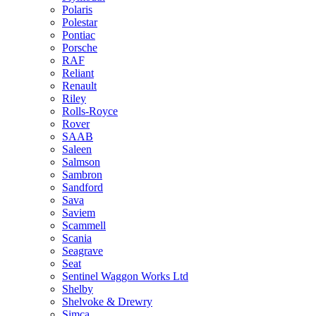
Polaris
Polestar
Pontiac
Porsche
RAF
Reliant
Renault
Riley
Rolls-Royce
Rover
SAAB
Saleen
Salmson
Sambron
Sandford
Sava
Saviem
Scammell
Scania
Seagrave
Seat
Sentinel Waggon Works Ltd
Shelby
Shelvoke & Drewry
Simca