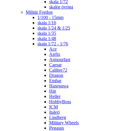
skala 1/72
skalor övriga
Militär Fordon
1/100 - 15mm
skala 1/16
skala 1/24 & 1/25
skala 1/35
skala 1/48
skala 1/72 - 1/76
Ace
Airfix
Armourfast
Caesar
Calibre72
Dragon
Emhar
Hasegawa
Hät
Heller
HobbyBoss
ICM
Italeri
Lindberg
Military Wheels
Pegasus