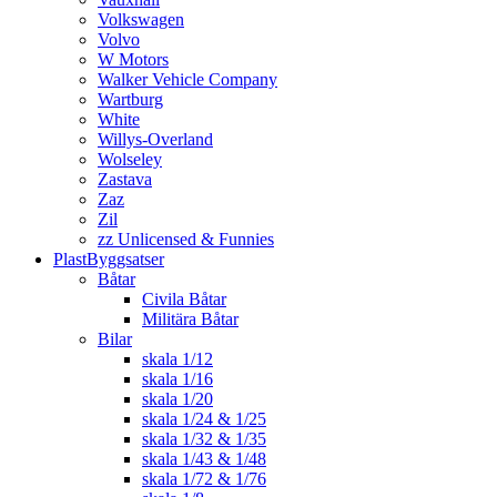
Volkswagen
Volvo
W Motors
Walker Vehicle Company
Wartburg
White
Willys-Overland
Wolseley
Zastava
Zaz
Zil
zz Unlicensed & Funnies
PlastByggsatser
Båtar
Civila Båtar
Militära Båtar
Bilar
skala 1/12
skala 1/16
skala 1/20
skala 1/24 & 1/25
skala 1/32 & 1/35
skala 1/43 & 1/48
skala 1/72 & 1/76