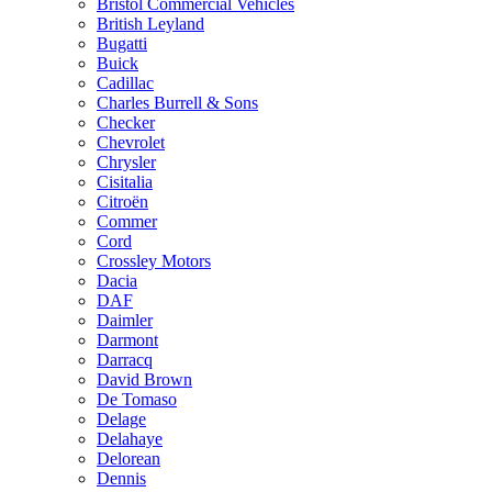
Bristol Commercial Vehicles
British Leyland
Bugatti
Buick
Cadillac
Charles Burrell & Sons
Checker
Chevrolet
Chrysler
Cisitalia
Citroën
Commer
Cord
Crossley Motors
Dacia
DAF
Daimler
Darmont
Darracq
David Brown
De Tomaso
Delage
Delahaye
Delorean
Dennis