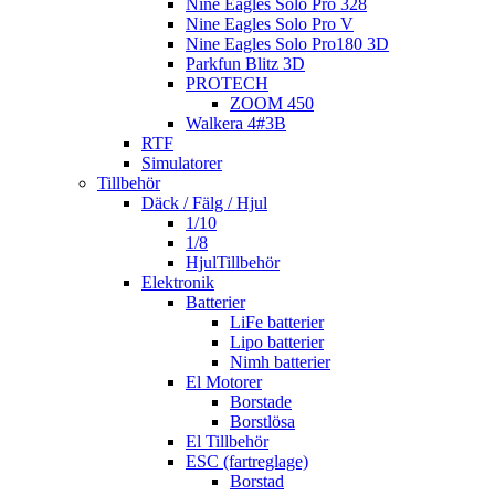
Nine Eagles Solo Pro 328
Nine Eagles Solo Pro V
Nine Eagles Solo Pro180 3D
Parkfun Blitz 3D
PROTECH
ZOOM 450
Walkera 4#3B
RTF
Simulatorer
Tillbehör
Däck / Fälg / Hjul
1/10
1/8
HjulTillbehör
Elektronik
Batterier
LiFe batterier
Lipo batterier
Nimh batterier
El Motorer
Borstade
Borstlösa
El Tillbehör
ESC (fartreglage)
Borstad