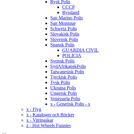
Rysk Polis
CCCP
Ryssland
San Marino Polis
San Monique
Schweiz Polis
Slovakisk Polis
Slovensk Polis
Spansk Polis
GUARDIA CIVIL
POLICIA
Svensk Polis
SydAfrikanskPolis
Taiwanesisk Polis
Tjeckisk Polis
Tysk Polis
Ukraina Polis
Ungersk Polis
Venezuela Polis
x - Generisk Polis - x
x - Flyg
x - Kataloger och Böcker
x - Vitrinaskar
z - Hot Wheels Funnies