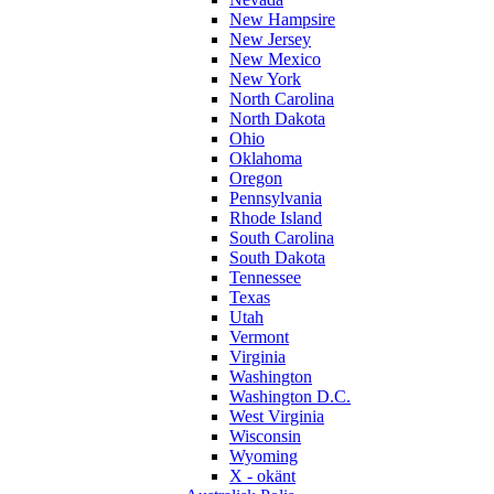
New Hampsire
New Jersey
New Mexico
New York
North Carolina
North Dakota
Ohio
Oklahoma
Oregon
Pennsylvania
Rhode Island
South Carolina
South Dakota
Tennessee
Texas
Utah
Vermont
Virginia
Washington
Washington D.C.
West Virginia
Wisconsin
Wyoming
X - okänt