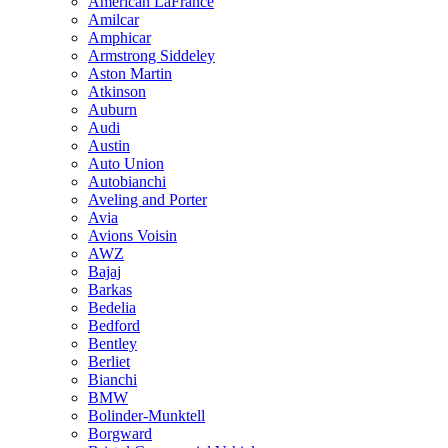
American LaFrance
Amilcar
Amphicar
Armstrong Siddeley
Aston Martin
Atkinson
Auburn
Audi
Austin
Auto Union
Autobianchi
Aveling and Porter
Avia
Avions Voisin
AWZ
Bajaj
Barkas
Bedelia
Bedford
Bentley
Berliet
Bianchi
BMW
Bolinder-Munktell
Borgward