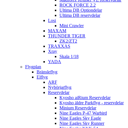
ROCK FORCE 2.2
Ultima DB Optiondelar
Ultima DB reservdelar
Losi
Mini Crawler
MAXAM
THUNDER TIGER
ZK2/ZT2
TRAXXAS
Xray
Skala 1/18
YADA
Flygplan
Bränsleflyg
Elflyg
ARF
Nybörjarflyg
Reservdelar
Kyosho aiRium Reservdelar
Kyosho äldre Parkflyg - reservdelar
Minium Reservdelar
Nine Eagles P-47 Warbird
Nine Eagles Sky Eagle
Nine Eagles Sky Runner