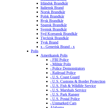
Irländsk Brandkår
Italiensk Brand
Norsk Brandkår
Polsk Brandkår
Rysk Brandkår
Spansk Brandkår
Svensk Brandkår
Syd Koreansk Brandkår
Tjeckisk Brandkår
Tysk Brand
x - Generisk Brand - x
Polis
Amerikansk Polis
- FBI Police
- Militär Polis
- Police Demonstrators
- Railroad Police
- U.S. Coast Guard
- U.S. Customs & Border Protection
- U.S. Fish & Wildlife Service
- U.S. Marshals Service
- U.S. Park Ranger
- U.S. Postal Police
- Unmarked Cars
Alabama