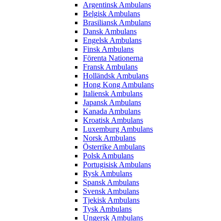
Argentinsk Ambulans
Belgisk Ambulans
Brasiliansk Ambulans
Dansk Ambulans
Engelsk Ambulans
Finsk Ambulans
Förenta Nationerna
Fransk Ambulans
Holländsk Ambulans
Hong Kong Ambulans
Italiensk Ambulans
Japansk Ambulans
Kanada Ambulans
Kroatisk Ambulans
Luxemburg Ambulans
Norsk Ambulans
Österrike Ambulans
Polsk Ambulans
Portugisisk Ambulans
Rysk Ambulans
Spansk Ambulans
Svensk Ambulans
Tjekisk Ambulans
Tysk Ambulans
Ungersk Ambulans