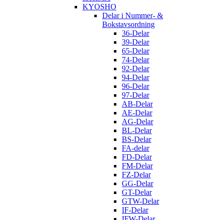
KYOSHO
Delar i Nummer- &
Bokstavsordning
36-Delar
39-Delar
65-Delar
74-Delar
92-Delar
94-Delar
96-Delar
97-Delar
AB-Delar
AE-Delar
AG-Delar
BL-Delar
BS-Delar
FA-delar
FD-Delar
FM-Delar
FZ-Delar
GG-Delar
GT-Delar
GTW-Delar
IF-Delar
IFW-Delar