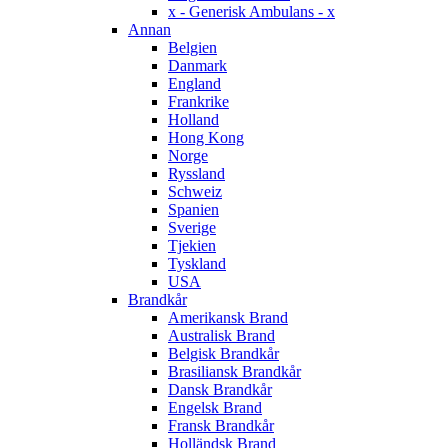
x - Generisk Ambulans - x
Annan
Belgien
Danmark
England
Frankrike
Holland
Hong Kong
Norge
Ryssland
Schweiz
Spanien
Sverige
Tjekien
Tyskland
USA
Brandkår
Amerikansk Brand
Australisk Brand
Belgisk Brandkår
Brasiliansk Brandkår
Dansk Brandkår
Engelsk Brand
Fransk Brandkår
Holländsk Brand