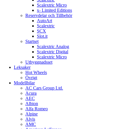
Scalextric Micro
x- Limited Editions
Reservdelar och Tillbehör
AutoArt
Scalextric
SCX
Slot.it
Startset
Scalextric Analog
Scalextric Digital
Scalextric Micro
Utbyggnadsset
Leksaker
Hot Wheels
Övrigt
Modellbilar
AC Cars Group Ltd.
Acura
AEC
Albion
Alfa Romeo
Alpine
Alvis
AMC