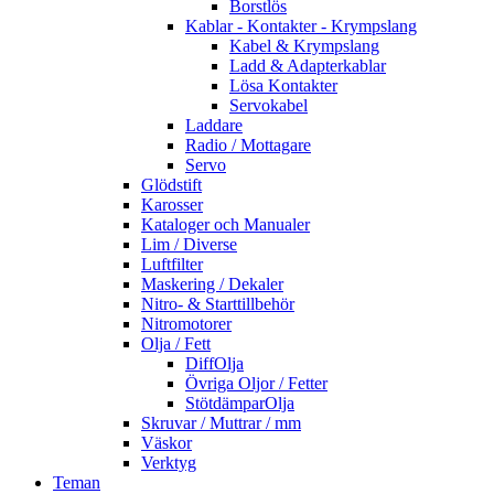
Borstlös
Kablar - Kontakter - Krympslang
Kabel & Krympslang
Ladd & Adapterkablar
Lösa Kontakter
Servokabel
Laddare
Radio / Mottagare
Servo
Glödstift
Karosser
Kataloger och Manualer
Lim / Diverse
Luftfilter
Maskering / Dekaler
Nitro- & Starttillbehör
Nitromotorer
Olja / Fett
DiffOlja
Övriga Oljor / Fetter
StötdämparOlja
Skruvar / Muttrar / mm
Väskor
Verktyg
Teman