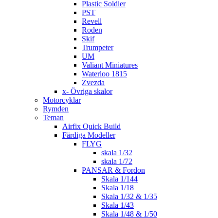
Plastic Soldier
PST
Revell
Roden
Skif
Trumpeter
UM
Valiant Miniatures
Waterloo 1815
Zvezda
x- Övriga skalor
Motorcyklar
Rymden
Teman
Airfix Quick Build
Färdiga Modeller
FLYG
skala 1/32
skala 1/72
PANSAR & Fordon
Skala 1/144
Skala 1/18
Skala 1/32 & 1/35
Skala 1/43
Skala 1/48 & 1/50