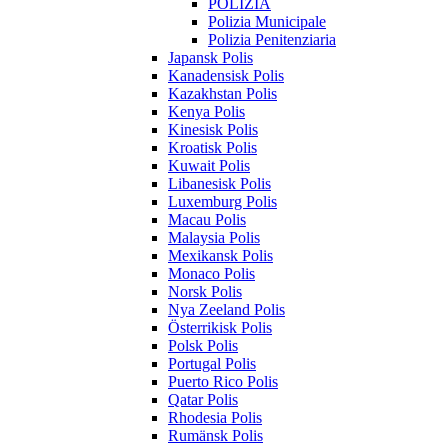
POLIZIA
Polizia Municipale
Polizia Penitenziaria
Japansk Polis
Kanadensisk Polis
Kazakhstan Polis
Kenya Polis
Kinesisk Polis
Kroatisk Polis
Kuwait Polis
Libanesisk Polis
Luxemburg Polis
Macau Polis
Malaysia Polis
Mexikansk Polis
Monaco Polis
Norsk Polis
Nya Zeeland Polis
Österrikisk Polis
Polsk Polis
Portugal Polis
Puerto Rico Polis
Qatar Polis
Rhodesia Polis
Rumänsk Polis