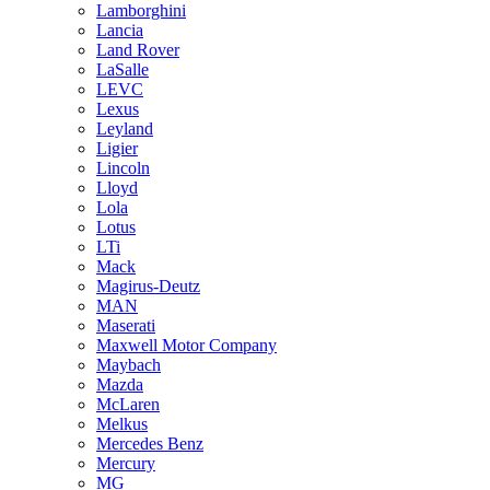
Lamborghini
Lancia
Land Rover
LaSalle
LEVC
Lexus
Leyland
Ligier
Lincoln
Lloyd
Lola
Lotus
LTi
Mack
Magirus-Deutz
MAN
Maserati
Maxwell Motor Company
Maybach
Mazda
McLaren
Melkus
Mercedes Benz
Mercury
MG