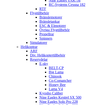
Nine Eagles YAK-54
RC-Systems Cessna 182
RTF
Flygtillbehör
Bränslemotorer
Bränsletankar
ESC & Elmotorer
Övriga Flygtillbehör
Propellrar
Spinners
Simulatorer
Helikoptrar
ARF
Div. Helikoptertillbehör
Reservdelar
E-sky
BELT-CP
Big Lama
Chinook
Co-Comancher
Honey Bee
Lama V4
Kyosho Caliber
Nine Eagles Kestrel SX 500
Nine Eagles Solo Pro 228