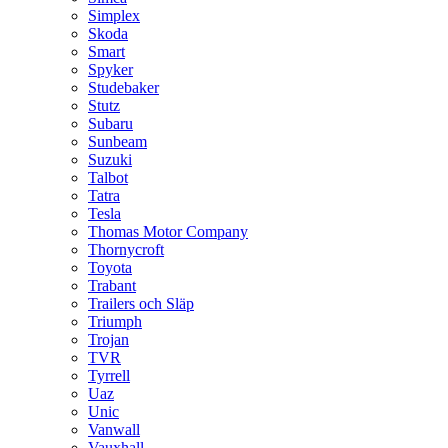
Simplex
Skoda
Smart
Spyker
Studebaker
Stutz
Subaru
Sunbeam
Suzuki
Talbot
Tatra
Tesla
Thomas Motor Company
Thornycroft
Toyota
Trabant
Trailers och Släp
Triumph
Trojan
TVR
Tyrrell
Uaz
Unic
Vanwall
Vauxhall