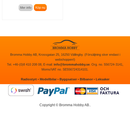
Mer info
Köp nu
Bromma Hobby AB, Krossgatan 25, 16250 Vällingby. (Försäljning sker endast i
webshoppen!)
Tel. +46-(0)8 410 208 08, E-mail:
info@brommahobby.se
. Org. no. 556724-3141,
Moms/VAT no. SE556724314101.
Radiostyrt
•
Modellbilar
•
Byggsatser
•
Bilbanor
•
Leksaker
Copyright © Bromma Hobby AB..