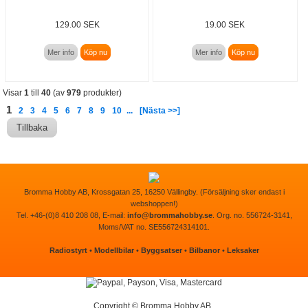
129.00 SEK
19.00 SEK
Mer info
Köp nu
Mer info
Köp nu
Visar
1
till
40
(av
979
produkter)
1
2
3
4
5
6
7
8
9
10
...
[Nästa >>]
Tillbaka
Bromma Hobby AB, Krossgatan 25, 16250 Vällingby. (Försäljning sker endast i
webshoppen!)
Tel. +46-(0)8 410 208 08, E-mail:
info@brommahobby.se
. Org. no. 556724-3141,
Moms/VAT no. SE556724314101.
Radiostyrt
•
Modellbilar
•
Byggsatser
•
Bilbanor
•
Leksaker
Copyright © Bromma Hobby AB..