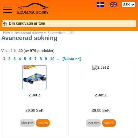
Din kundvagn är tom
Hem
::
Avancerad sökning
:: Sökresultat :: 1/64
Avancerad sökning
Visar
1
till
40
(av
979
produkter)
1
2
3
4
5
6
7
8
9
10
...
[Nästa >>]
2 Jet Z
2 Jet Z
39.00 SEK
39.00 SEK
Mer info
Köp nu
Mer info
Köp nu