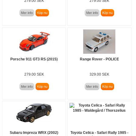
279.00 SEK
279.00 SEK
Mer info
Köp nu
Mer info
Köp nu
Porsche 911 GT3 RS (2015)
Range Rover - POLICE
279.00 SEK
329.00 SEK
Mer info
Köp nu
Mer info
Köp nu
Subaru Impreza WRX (2002)
Toyota Celica - Safari Rally 1985 -