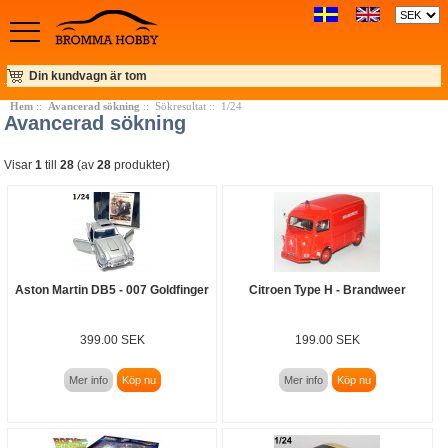
Din kundvagn är tom
Hem
::
Avancerad sökning
:: Sökresultat :: 1/24
Avancerad sökning
Visar
1
till
28
(av
28
produkter)
Aston Martin DB5 - 007 Goldfinger
Citroen Type H - Brandweer
399.00 SEK
199.00 SEK
Mer info
Köp nu
Mer info
Köp nu